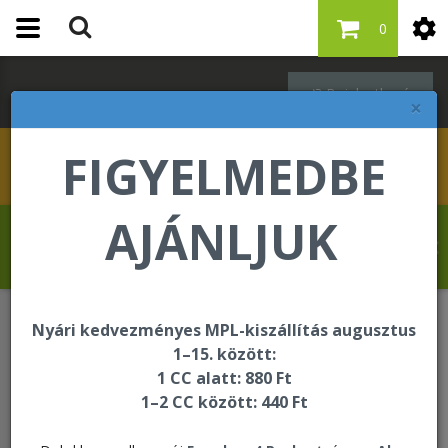
0
Bejelentkezés
×
FIGYELMEDBE
AJÁNLJUK
Dr. Kardosné Hosszú Erzsébet üdvözli Önt
a Forever Living internetes áruházában!
Nyári kedvezményes MPL-kiszállítás augusztus
A kért oldal nem található
1–15. között:
1 CC alatt: 880 Ft
1–2 CC között: 440 Ft
A kért oldal nem található!