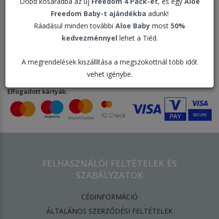
Dobd kosaradba az új
Freedom 4 Pack-et
, és egy
Aloe
Freedom Baby-t ajándékba
adunk!
Ráadásul minden további
Aloe Baby
most
50%
kedvezménnyel
lehet a Tiéd.
Bankkártyás fizetési szolgáltató:
A megrendelések kiszállítása a megszokottnál több időt
vehet igénybe.
Elfogadott kártyák:
FELHASZNÁLÓI FELTÉTELEK ÉS
SZABÁLYZATOK
CÉGINFORMÁCIÓ
ÁLTALÁNOS SZERZŐDÉSI FELTÉTELEK