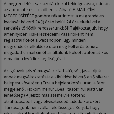
A megrendelés csak azután kerül feldolgozásra, miután
az automatikus e-mailben található E-MAIL CÍM
MEGERŐSÍTÉSE gombra rákattintott, a megrendelés
leadását követő 24 (!) órán belül. 24 óra elteltével a
rendelés törlődik rendszerünkből! Tájékoztatjuk, hogy
amennyiben Kiskereskedelmi Vásárlóként nem
regisztrál fiókot a webshopon, úgy minden
megrendelés elküldése után meg kell erősítenie a
megadott e-mail címét az általunk küldött automatikus
e-mailben lévő link segítségével.
Az igényelt jelszó megváltoztatható, sőt, javasoljuk
annak megváltoztatását a kiküldést követő első sikeres
belépést követően. (Erre a bejelentkezés után, a fent
megjelenő „Fiókom menü” „Beállítások” fül alatt van
lehetőség.) A jelszó más személyre történő
átruházásából, vagy elvesztéséből adódó károkért
Társaságunk nem vállal felelősséget. Kérjük, hogy
jelszavukkal körültekintően bánjanak. Elfelejtett jelszó