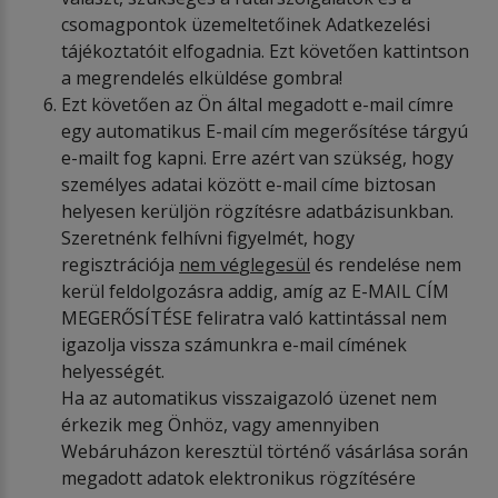
csomagpontok üzemeltetőinek Adatkezelési
tájékoztatóit elfogadnia. Ezt követően kattintson
a megrendelés elküldése gombra!
Ezt követően az Ön által megadott e-mail címre
egy automatikus E-mail cím megerősítése tárgyú
e-mailt fog kapni. Erre azért van szükség, hogy
személyes adatai között e-mail címe biztosan
helyesen kerüljön rögzítésre adatbázisunkban.
Szeretnénk felhívni figyelmét, hogy
regisztrációja
nem v
é
glegesül
és rendelése nem
kerül feldolgozásra addig, amíg az E-MAIL CÍM
MEGERŐSÍTÉSE feliratra való kattintással nem
igazolja vissza számunkra e-mail címének
helyességét.
Ha az automatikus visszaigazoló üzenet nem
érkezik meg Önhöz, vagy amennyiben
Webáruházon keresztül történő vásárlása során
megadott adatok elektronikus rögzítésére