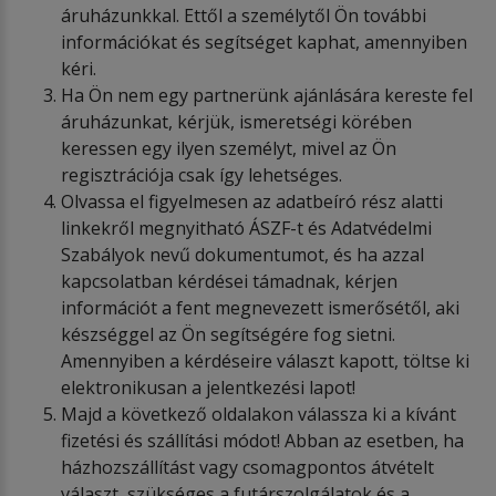
áruházunkkal. Ettől a személytől Ön további
információkat és segítséget kaphat, amennyiben
kéri.
Ha Ön nem egy partnerünk ajánlására kereste fel
áruházunkat, kérjük, ismeretségi körében
keressen egy ilyen személyt, mivel az Ön
regisztrációja csak így lehetséges.
Olvassa el figyelmesen az adatbeíró rész alatti
linkekről megnyitható ÁSZF-t és Adatvédelmi
Szabályok nevű dokumentumot, és ha azzal
kapcsolatban kérdései támadnak, kérjen
információt a fent megnevezett ismerősétől, aki
készséggel az Ön segítségére fog sietni.
Amennyiben a kérdéseire választ kapott, töltse ki
elektronikusan a jelentkezési lapot!
Majd a következő oldalakon válassza ki a kívánt
fizetési és szállítási módot! Abban az esetben, ha
házhozszállítást vagy csomagpontos átvételt
választ, szükséges a futárszolgálatok és a