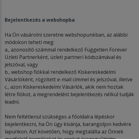
Bejelentkezés a webshopba
Ha Ön vásárolni szeretne webshopunkban, az alábbi
módokon teheti meg:
a., azonosító számmal rendelkező Független Forever
Üzleti Partnerként, üzleti partneri kódszámával és
jelszóval, vagy
b., webshop fiókkal rendelkező Kiskereskedelmi
Vásárlóként, rögzített e-mail címmel és jelszóval, illetve
c., azon Kiskereskedelmi Vásárlók, akik nem hoztak
létre fiókot, a megrendelést bejelentkezés nélkül tudják
leadni.
Nem feltétlenül szükséges a főoldalra lépéskor
bejelentkezni, ha Ön úgy kívánja, barangoljon kedvére
lapunkon. Azt követően, hogy megtalálta az Önnek
megfelelő termékeket és azokat összegyűjtötte