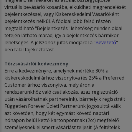
virtuális bevásárló kosarába, elküldheti megrendelését
bejelentkezéssel, vagy Kiskereskedelmi Vásárlóként
bejelentkezés nélkül. A főoldal jobb felső részén
megtalálható "Bejelentkezés" lehetőség minden oldal
tetején látható marad, így a bejelentkezés bármikor
lehetséges. A jelszóhoz jutás módjáról a "
Bevezető
"-
ben talál tájékoztatást.
T
ö
rzsvásárl
ó
i kedvezm
é
ny
Erre a kedvezményre, amelynek mértéke 30% a
kiskereskedelmi árhoz viszonyítva (és 25% a Preferred
Customer árhoz viszonyítva, mely áron a
rendszerünkhöz való csatlakozás, azaz regisztráció
után vásárolhatnak partnereink), bármelyik regisztrált
Független Forever Üzleti Partnerünk jogosulttá válik
azt követően, hogy két egymást követő naptári
hónapon belül kettő kartonpontnak (2cc) megfelelő
személyesnek elismert vásárlást teljesít. (A feltételek