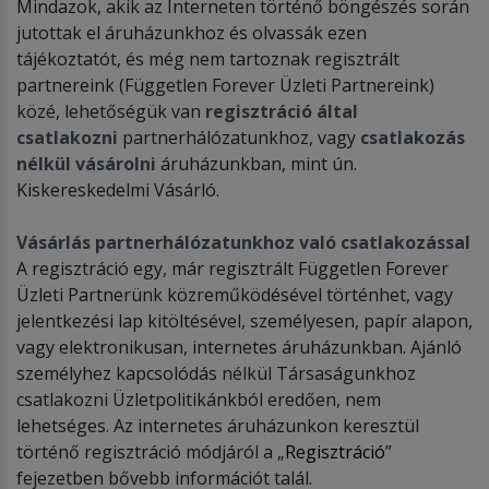
Mindazok, akik az Interneten történő böngészés során
jutottak el áruházunkhoz és olvassák ezen
tájékoztatót, és még nem tartoznak regisztrált
partnereink (Független Forever Üzleti Partnereink)
közé, lehetőségük van
regisztráció által
csatlakozni
partnerhálózatunkhoz, vagy
csatlakozás
nélkül vásárolni
áruházunkban, mint ún.
Kiskereskedelmi Vásárló.
Vásárlás
partnerhálózatunkhoz
való
c
satlakozás
sal
A regisztráció egy, már regisztrált Független Forever
Üzleti Partnerünk közreműködésével történhet, vagy
jelentkezési lap kitöltésével, személyesen, papír alapon,
vagy elektronikusan, internetes áruházunkban. Ajánló
személyhez kapcsolódás nélkül Társaságunkhoz
csatlakozni Üzletpolitikánkból eredően, nem
lehetséges. Az internetes áruházunkon keresztül
történő regisztráció módjáról a „
Regisztráció
”
fejezetben bővebb információt talál.