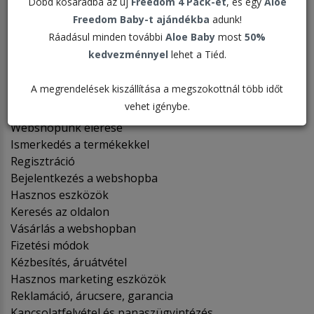
HASZNÁLATÁRÓL
Dobd kosaradba az új
Freedom 4 Pack-et
, és egy
Aloe
Freedom Baby-t ajándékba
adunk!
Ráadásul minden további
Aloe Baby
most
50%
A FOREVER LIVING PRODUCTS MAGYARORSZÁG KFT
kedvezménnyel
lehet a Tiéd.
WEBSHOPUNK HASZNÁLATÁRÓL
A megrendelések kiszállítása a megszokottnál több időt
Bevezető
vehet igénybe.
Nemzetközi Üzletpolitika elérése
Webshopunk elérése
Ismerkedés a termékekkel
Regisztráció
Bejelentkezés a webshopba
Hasznos eszközök
Keresés az oldalon
Vásárlás a webshopban
Fizetési módok
Kézbesítés, áruátvétel
Hasznos marketing eszközök
Reklamáció, árucsere, garancia
Kapcsolatfelvétel és panaszügyintézés