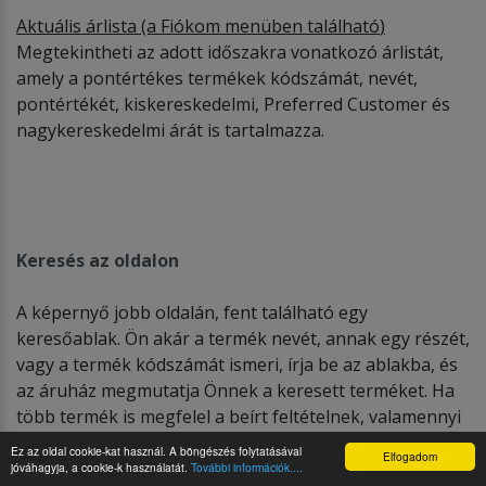
Aktu
ális á
rlista (a Fi
ó
kom menüben találhat
ó
)
Megtekintheti az adott időszakra vonatkozó árlistát,
amely a pontértékes termékek kódszámát, nevét,
pontértékét, kiskereskedelmi, Preferred Customer és
nagykereskedelmi árát is tartalmazza.
Keresés az oldalon
A képernyő jobb oldalán, fent található egy
keresőablak. Ön akár a termék nevét, annak egy részét,
vagy a termék kódszámát ismeri, írja be az ablakba, és
az áruház megmutatja Önnek a keresett terméket. Ha
több termék is megfelel a beírt feltételnek, valamennyi
megjelenik, egymás alatt. Közülük kiválasztható a
Ez az oldal cookie-kat használ. A böngészés folytatásával
Elfogadom
keresett termék. Minél pontosabban adja meg a
jóváhagyja, a cookie-k használatát.
További információk....