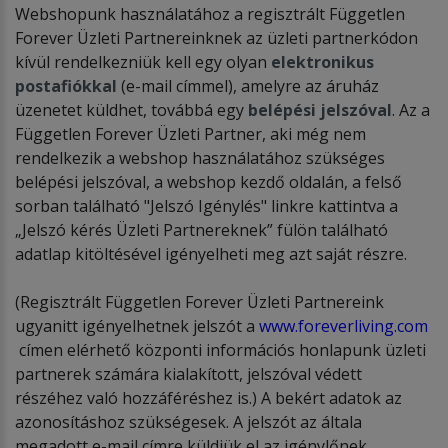
Webshopunk használatához a regisztrált Független
Forever Üzleti Partnereinknek az üzleti partnerkódon
kívül rendelkezniük kell egy olyan
elektronikus
postafiókkal
(e-mail címmel), amelyre az áruház
üzenetet küldhet, továbbá egy
belépési jelszóval
. Az a
Független Forever Üzleti Partner, aki még nem
rendelkezik a webshop használatához szükséges
belépési jelszóval, a webshop kezdő oldalán, a felső
sorban található "Jelszó Igénylés" linkre kattintva a
„Jelszó kérés Üzleti Partnereknek” fülön található
adatlap kitöltésével igényelheti meg azt saját részre.
(Regisztrált Független Forever Üzleti Partnereink
ugyanitt igényelhetnek jelszót a
www.foreverliving.com
címen elérhető központi információs honlapunk üzleti
partnerek számára kialakított, jelszóval védett
részéhez való hozzáféréshez is.) A bekért adatok az
azonosításhoz szükségesek. A jelszót az általa
megadott e-mail címre küldjük el az igénylőnek.