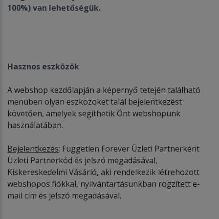
100%) van lehetős
é
gük.
Hasznos eszközök
A webshop kezdőlapján a képernyő tetején található
menüben olyan eszközöket talál bejelentkezést
követően, amelyek segíthetik Önt webshopunk
használatában.
Bejelentkez
é
s
: Független Forever Üzleti Partnerként
Üzleti Partnerkód és jelszó megadásával,
Kiskereskedelmi Vásárló, aki rendelkezik létrehozott
webshopos fiókkal, nyilvántartásunkban rögzített e-
mail cím és jelszó megadásával.