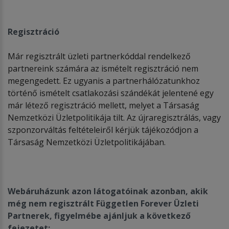
Regisztráció
Már regisztrált üzleti partnerkóddal rendelkező
partnereink számára az ismételt regisztráció nem
megengedett. Ez ugyanis a partnerhálózatunkhoz
történő ismételt csatlakozási szándékát jelentené egy
már létező regisztráció mellett, melyet a Társaság
Nemzetközi Üzletpolitikája tilt. Az újraregisztrálás, vagy
szponzorváltás feltételeiről kérjük tájékozódjon a
Társaság Nemzetközi Üzletpolitikájában.
Webáruházunk azon látogat
ó
inak azonban, akik
m
é
g nem regisztrá
lt F
üggetlen Forever
Ü
zleti
Partnerek, figyelm
é
be ajánljuk a k
ö
vetkező
fejezetet: