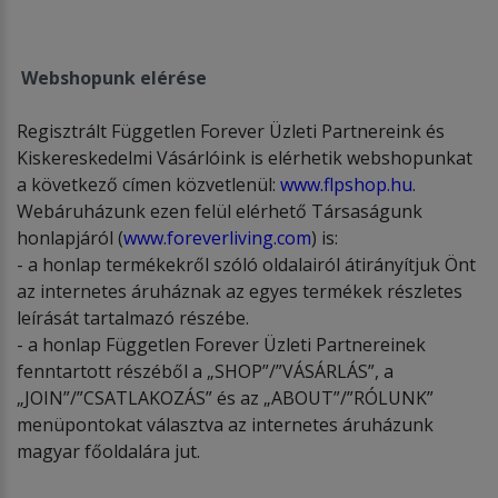
Webshopunk elérése
Regisztrált Független Forever Üzleti Partnereink és
Kiskereskedelmi Vásárlóink is elérhetik webshopunkat
a következő címen közvetlenül:
www.flpshop.hu
.
Webáruházunk ezen felül elérhető Társaságunk
honlapjáról (
www.foreverliving.com
) is:
- a honlap termékekről szóló oldalairól átirányítjuk Önt
az internetes áruháznak az egyes termékek részletes
leírását tartalmazó részébe.
- a honlap Független Forever Üzleti Partnereinek
fenntartott részéből a „SHOP”/”VÁSÁRLÁS”, a
„JOIN”/”CSATLAKOZÁS” és az „ABOUT”/”RÓLUNK”
menüpontokat választva az internetes áruházunk
magyar főoldalára jut.