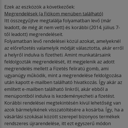
Ezek az eszközök a következőek:
Megrendelések
(a Fi
ó
kom menü
ben
található)
Itt összegyűjtve megtalálja folyamatban levő (már
leadott, de még át nem vett) és korábbi (2014. július 7-
től leadott) megrendeléseit.
Folyamatban levő rendelései közül azokat, amelyeknél
az előrefizetés valamelyik módját választotta, akár erről
a helyről indulva is fizetheti. Amint munkatársaink
feldolgozták megrendelését, itt megjelenik az adott
megrendelés mellett a Fizetés feliratú gomb, ami
ugyanúgy működik, mint a megrendelése feldolgozása
után kapott e-mailben található hivatkozás. Így akár az
említett e-mailben található linkről, akár ebből a
menüpontból indulva is kezdeményezheti a fizetést.
Korábbi rendelései megtekintésén kívül lehetőség van
azok bármelyikének visszatöltésére a kosárba. Így, ha a
vásárlási szokásai között szerepel bizonyos termékek
rendszeres újrarendelése, itt ezt egyszerű módon