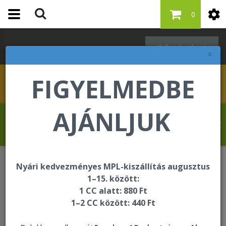
0
Bejelentkezés
×
FIGYELMEDBE
AJÁNLJUK
Dr. Kardosné Hosszú Erzsébet üdvözli Önt
a Forever Living internetes áruházában!
Nyári kedvezményes MPL-kiszállítás augusztus
WEBSHOPUNK HASZNÁLATÁRÓL
1–15. között:
1 CC alatt: 880 Ft
1–2 CC között: 440 Ft
WEBSHOPUNK