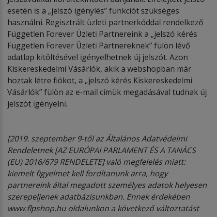
esetén is a „jelszó igénylés” funkciót szükséges
használni. Regisztrált üzleti partnerkóddal rendelkező
Független Forever Üzleti Partnereink a „jelszó kérés
Független Forever Üzleti Partnereknek” fülön lévő
adatlap kitöltésével igényelhetnek új jelszót. Azon
Kiskereskedelmi Vásárlók, akik a webshopban már
hoztak létre fiókot, a „jelszó kérés Kiskereskedelmi
Vásárlók” fülön az e-mail címük megadásával tudnak új
jelszót igényelni.
[2019. szeptember 9-től az Általános Adatvédelmi
Rendeletnek [AZ EURÓPAI PARLAMENT ÉS A TANÁCS
(EU) 2016/679 RENDELETE] való megfelelés miatt:
kiemelt figyelmet kell fordítanunk arra, hogy
partnereink által megadott személyes adatok helyesen
szerepeljenek adatbázisunkban. Ennek érdekében
www.flpshop.hu oldalunkon a következő változtatást