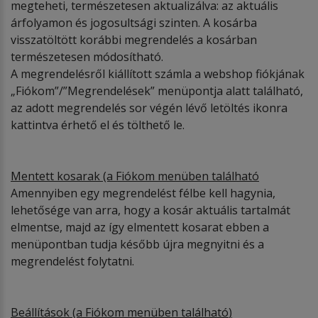
megteheti, természetesen aktualizálva: az aktuális
árfolyamon és jogosultsági szinten. A kosárba
visszatöltött korábbi megrendelés a kosárban
természetesen módosítható.
A megrendelésről kiállított számla a webshop fiókjának
„Fiókom”/”Megrendelések” menüpontja alatt található,
az adott megrendelés sor végén lévő letöltés ikonra
kattintva érhető el és tölthető le.
Mentett kosarak (a Fi
ó
kom menüben találhat
ó
Amennyiben egy megrendelést félbe kell hagynia,
lehetősége van arra, hogy a kosár aktuális tartalmát
elmentse, majd az így elmentett kosarat ebben a
menüpontban tudja később újra megnyitni és a
megrendelést folytatni.
Beállítások (a Fi
ó
kom menüben találhat
ó
)