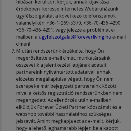
hibásan kerül sor, kérjük, annak kijavítása
érdekében keresse internetes Webáruházunk
ügyfélszolgálatát a következő telefonszámok
valamelyikén: +36-1-269-5370, +36-70-436-4290,
+36-70-436-4291, vagy jelezze a problémát e-
mailben a
ugyfelszolgalat@foreverliving.hu
e-mail
cí
men!
Miután rendszerünk érzékelte, hogy Ön
megerősítette e-mail címét, munkatársaink
összevetik a jelentkezési lapjának adatait
partnereink nyilvántartott adataival, annak
előzetes megállapítása végett, hogy Ön nem
szerepel-e már bejegyzett partnereink között,
mivel a kettős regisztráció rendszerünkben nem
megengedett. Az ellenőrzés után e-mailben
elküldjük Forever Üzleti Partner kódszámát és a
webshop további használatához szükséges
jelszavát. Amint megkapja ezt az e-mailt, kérjük,
hogy a lehető leghamarabb lépjen be a kapott