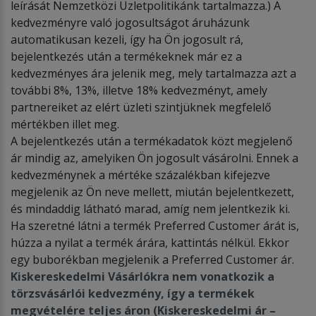
leírását Nemzetközi Üzletpolitikánk tartalmazza.) A
kedvezményre való jogosultságot áruházunk
automatikusan kezeli, így ha Ön jogosult rá,
bejelentkezés után a termékeknek már ez a
kedvezményes ára jelenik meg, mely tartalmazza azt a
további 8%, 13%, illetve 18% kedvezményt, amely
partnereiket az elért üzleti szintjüknek megfelelő
mértékben illet meg.
A bejelentkezés után a termékadatok közt megjelenő
ár mindig az, amelyiken Ön jogosult vásárolni. Ennek a
kedvezménynek a mértéke százalékban kifejezve
megjelenik az Ön neve mellett, miután bejelentkezett,
és mindaddig látható marad, amíg nem jelentkezik ki.
Ha szeretné látni a termék Preferred Customer árát is,
húzza a nyilat a termék árára, kattintás nélkül. Ekkor
egy buborékban megjelenik a Preferred Customer ár.
Kiskereskedelmi Vásárl
ó
kra nem vonatkozik a
t
ö
rzsvásárl
ó
i kedvezm
é
ny, így a term
é
kek
megv
é
tel
é
re teljes áron (Kiskereskedelmi ár –