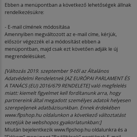
Ebben a menüpontban a következő lehetőségek állnak
rendelkezésükre:
- E-mail címének módosítása
Amennyiben megváltozott az e-mail címe, kérjük,
először végezzék el a módosítást ebben a
menüpontban, majd csak ezt követően adják le új
megrendelésüket.
[V
áltozás 2019. szeptember 9-től az Általános
Adatv
é
delmi Rendeletnek [AZ EURÓ
PAI PARLAMENT
É
S
A TANÁ
CS (EU) 2016/679 RENDELETE] val
ó megfelel
é
s
miatt: kiemelt figyelmet kell fordítanunk arra, hogy
partnereink által megadott szem
é
lyes adatok helyesen
szerepeljenek adatbázisunkban. Ennek
é
rdek
é
ben
www.flpshop.hu oldalunkon a k
ö
vetkező változtatást
vezetjük be webshopos gyakorlatunkban:]
Miután bejelentkezik www.flpshop.hu oldalunkra és a
"Fiókom" menüpont "Beállítások" pontjának E-mail