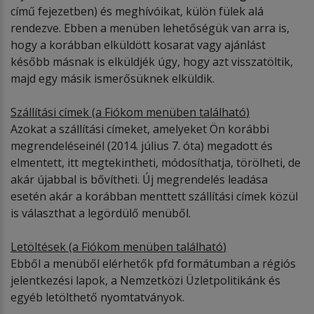
című fejezetben) és meghívóikat, külön fülek alá
rendezve. Ebben a menüben lehetőségük van arra is,
hogy a korábban elküldött kosarat vagy ajánlást
később másnak is elküldjék úgy, hogy azt visszatöltik,
majd egy másik ismerősüknek elküldik.
Szállítá
si c
ímek (a Fi
ó
kom menüben találhat
ó
)
Azokat a szállítási címeket, amelyeket Ön korábbi
megrendeléseinél (2014. július 7. óta) megadott és
elmentett, itt megtekintheti, módosíthatja, törölheti, de
akár újabbal is bővítheti. Új megrendelés leadása
esetén akár a korábban menttett szállítási címek közül
is választhat a legördülő menüből.
Letöltések
(a Fi
ó
kom menüben találhat
ó
)
Ebből a menüből elérhetők pfd formátumban a régiós
jelentkezési lapok, a Nemzetközi Üzletpolitikánk és
egyéb letölthető nyomtatványok.