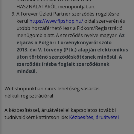
HASZNÁLATÁRÓL menüpontjában.
A Forever Üzleti Partner szerződés rögzítésre
kerül
https://www.flpshop.hu/
oldal szerverén és
utóbb hozzáférhető lesz a Fiókom/Regisztráció
menügomb alatt. A szerződés nyelve magyar.
Az
eljárás a Polgári T
ö
rv
é
nyk
ö
nyvről sz
ó
ló
2013.
é
vi V. t
ö
rv
é
ny (Ptk.) alapján elektronikus
úton t
ö
rt
é
nő szerződ
é
sk
ö
t
é
snek minősül. A
szerződ
é
s írásba foglalt szerződ
é
snek
minősü
l.
Webshopunkban nincs lehetőség vásárlás
nélküli regisztrációra!
A kézbesítéssel, áruátvétellel kapcsolatos további
tudnivalókért kattintson ide:
Kézbesítés, áruátvétel