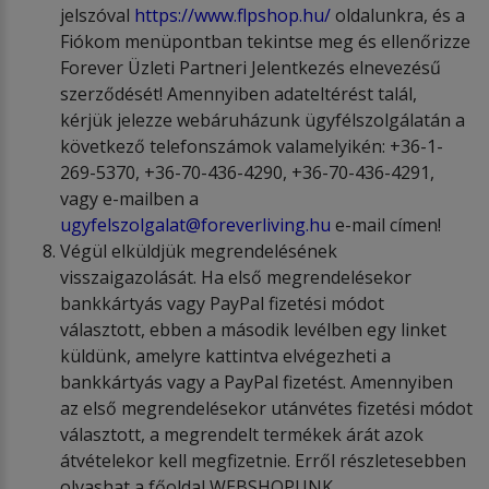
jelszóval
https://www.flpshop.hu/
oldalunkra, és a
Fiókom menüpontban tekintse meg és ellenőrizze
Forever Üzleti Partneri Jelentkezés elnevezésű
szerződését! Amennyiben adateltérést talál,
kérjük jelezze webáruházunk ügyfélszolgálatán a
következő telefonszámok valamelyikén: +36-1-
269-5370, +36-70-436-4290, +36-70-436-4291,
vagy e-mailben a
ugyfelszolgalat@foreverliving.hu
e-mail címen!
Végül elküldjük megrendelésének
visszaigazolását. Ha első megrendelésekor
bankkártyás vagy PayPal fizetési módot
választott, ebben a második levélben egy linket
küldünk, amelyre kattintva elvégezheti a
bankkártyás vagy a PayPal fizetést. Amennyiben
az első megrendelésekor utánvétes fizetési módot
választott, a megrendelt termékek árát azok
átvételekor kell megfizetnie. Erről részletesebben
olvashat a főoldal WEBSHOPUNK