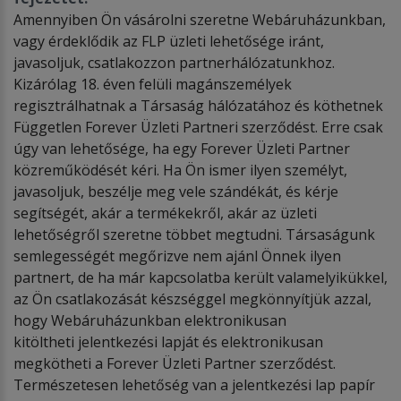
Amennyiben Ön vásárolni szeretne Webáruházunkban,
vagy érdeklődik az FLP üzleti lehetősége iránt,
javasoljuk, csatlakozzon partnerhálózatunkhoz.
Kizárólag 18. éven felüli magánszemélyek
regisztrálhatnak a Társaság hálózatához és köthetnek
Független Forever Üzleti Partneri szerződést. Erre csak
úgy van lehetősége, ha egy Forever Üzleti Partner
közreműködését kéri. Ha Ön ismer ilyen személyt,
javasoljuk, beszélje meg vele szándékát, és kérje
segítségét, akár a termékekről, akár az üzleti
lehetőségről szeretne többet megtudni. Társaságunk
semlegességét megőrizve nem ajánl Önnek ilyen
partnert, de ha már kapcsolatba került valamelyikükkel,
az Ön csatlakozását készséggel megkönnyítjük azzal,
hogy Webáruházunkban elektronikusan
kitöltheti jelentkezési lapját és elektronikusan
megkötheti a Forever Üzleti Partner szerződést.
Természetesen lehetőség van a jelentkezési lap papír