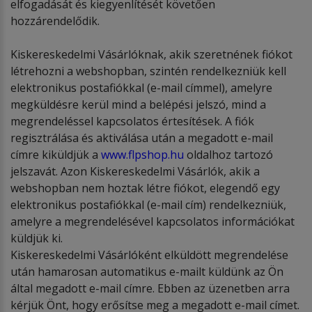
elfogadását és kiegyenlítését követően
hozzárendelődik.
Kiskereskedelmi Vásárlóknak, akik szeretnének fiókot
létrehozni a webshopban, szintén rendelkezniük kell
elektronikus postafiókkal (e-mail címmel), amelyre
megküldésre kerül mind a belépési jelszó, mind a
megrendeléssel kapcsolatos értesítések. A fiók
regisztrálása és aktiválása után a megadott e-mail
címre kiküldjük a
www.flpshop.hu
oldalhoz tartozó
jelszavát. Azon Kiskereskedelmi Vásárlók, akik a
webshopban nem hoztak létre fiókot, elegendő egy
elektronikus postafiókkal (e-mail cím) rendelkezniük,
amelyre a megrendelésével kapcsolatos információkat
küldjük ki.
Kiskereskedelmi Vásárlóként elküldött megrendelése
után hamarosan automatikus e-mailt küldünk az Ön
által megadott e-mail címre. Ebben az üzenetben arra
kérjük Önt, hogy erősítse meg a megadott e-mail címet.