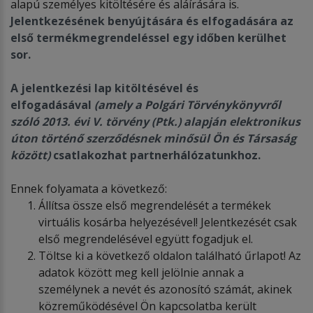
alapú személyes kitöltésére és aláírására is.
Jelentkez
é
s
é
nek benyújtására
é
s elfogadására az
első term
é
kmegrendel
é
ssel egy időben kerülhet
sor.
A jelentkez
é
si lap kit
ö
lt
é
s
é
vel
é
s
elfogadásá
val
(amely a Polgári T
ö
rv
é
nyk
ö
nyvről
sz
ó
ló 2013.
é
vi V. t
ö
rv
é
ny (Ptk.) alapján elektronikus
úton t
ö
rt
é
nő szerződ
é
snek minősül Ön
é
s Társasá
g
k
ö
z
ö
tt)
csatlakozhat partnerhál
ó
zatunkhoz.
Ennek folyamata a következő:
Állítsa össze első megrendelését a termékek
virtuális kosárba helyezésével! Jelentkezését csak
első megrendelésével együtt fogadjuk el.
Töltse ki a következő oldalon található űrlapot! Az
adatok között meg kell jelölnie annak a
személynek a nevét és azonosító számát, akinek
közreműködésével Ön kapcsolatba került