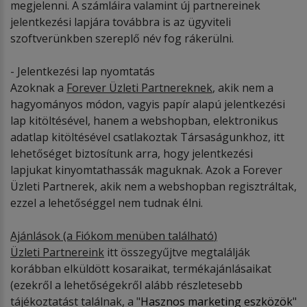
megjelenni. A számláira valamint új partnereinek
jelentkezési lapjára továbbra is az ügyviteli
szoftverünkben szereplő név fog rákerülni.
- Jelentkezési lap nyomtatás
Azoknak a
Forever
Ü
zleti Partnereknek
, akik nem a
hagyományos módon, vagyis papír alapú jelentkezési
lap kitöltésével, hanem a webshopban, elektronikus
adatlap kitöltésével csatlakoztak Társaságunkhoz, itt
lehetőséget biztosítunk arra, hogy jelentkezési
lapjukat kinyomtathassák maguknak. Azok a Forever
Üzleti Partnerek, akik nem a webshopban regisztráltak,
ezzel a lehetőséggel nem tudnak élni.
Ajánlások (a Fi
ó
kom menüben találhat
ó
)
Ü
zleti Partnereink
itt összegyűjtve megtalálják
korábban elküldött kosaraikat, termékajánlásaikat
(ezekről a lehetőségekről alább részletesebb
tájékoztatást találnak, a "
Hasznos marketing eszközök
"