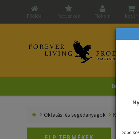
Főoldal
Kedvencek
Fiókom
Kosár
Dr. Kardos
Ny
Oktatási és segédanyagok
Katalógus
Dobd kos
FLP TERMÉKEK