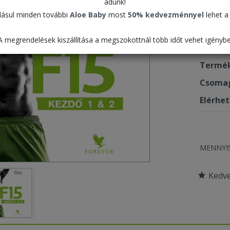
adunk!
(ke
ásul minden további
Aloe Baby
most
50% kedvezménnyel
lehet a 
415 
A megrendelések kiszállítása a megszokottnál több időt vehet igénybe
Termék
Csomag
Elérhe
MENNYI
Kedv