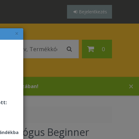
Bejelentkezés
×
0
tes áruházában!
tt:
 katalógus Beginner
jándékba