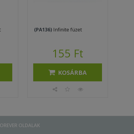
t
(PA136)
Infinite füzet
155 Ft
KOSÁRBA
FOREVER OLDALAK