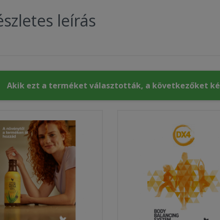
szletes leírás
Akik ezt a terméket választották, a következőket k