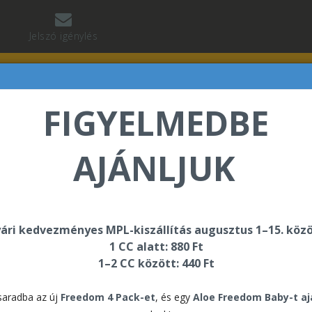
Jelszó igénylés
FIGYELMEDBE
AJÁNLJUK
né Hosszú Erzsébet üdvözli Önt a Forever Living interne
ári kedvezményes MPL-kiszállítás augusztus 1–15. közö
1 CC alatt: 880 Ft
ok
F15 katalógus Beginner (kezdő)
1–2 CC között: 440 Ft
F15
aradba az új
Freedom 4 Pack-et
, és egy
Aloe Freedom Baby-t a