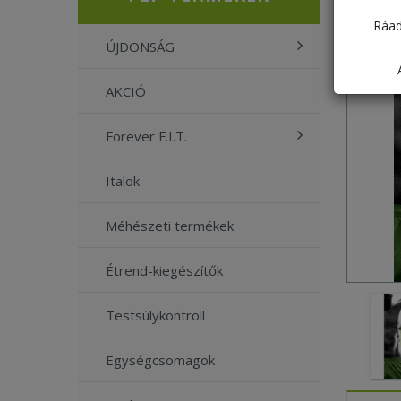
Ráad
ÚJDONSÁG
AKCIÓ
Forever F.I.T.
Italok
Méhészeti termékek
Étrend-kiegészítők
Testsúlykontroll
Egységcsomagok