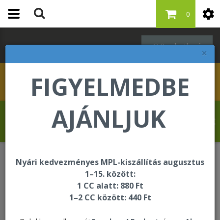
0
Bejelentkezés
×
FIGYELMEDBE
AJÁNLJUK
Dr. Kardosné Hosszú Erzsébet üdvözli Önt
a Forever Living internetes áruházában!
Nyári kedvezményes MPL-kiszállítás augusztus
ÚJDONSÁG
Pontértékes újdonságok
1–15. között:
Forever Aloe Turm 10 pack
1 CC alatt: 880 Ft
1–2 CC között: 440 Ft