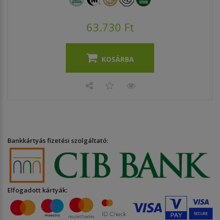
63.730 Ft
KOSÁRBA
Bankkártyás fizetési szolgáltató:
Elfogadott kártyák: