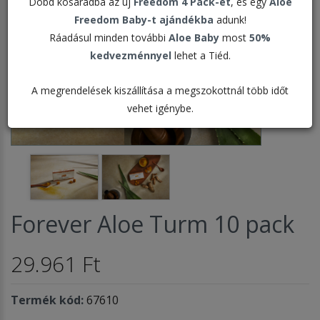
Dobd kosaradba az új
Freedom 4 Pack-et
, és egy
Aloe
Freedom Baby-t ajándékba
adunk!
Ráadásul minden további
Aloe Baby
most
50%
kedvezménnyel
lehet a Tiéd.
A megrendelések kiszállítása a megszokottnál több időt
vehet igénybe.
Forever Aloe Turm 10 pack
29.961 Ft
Termék kód:
67610