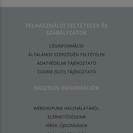
FELHASZNÁLÓI FELTÉTELEK ÉS
SZABÁLYZATOK
CÉGINFORMÁCIÓ
ÁLTALÁNOS SZERZŐDÉSI FELTÉTELEK
ADATVÉDELMI TÁJÉKOZTATÓ
​COOKIE (SÜTI) TÁJÉKOZTATÓ
HASZNOS INFORMÁCIÓK
WEBSHOPUNK HASZNÁLATÁRÓL
ELÉRHETŐSÉGEINK
HÍREK, ÚJDONSÁGOK