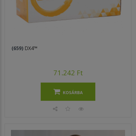
(659)
DX4™
71.242 Ft
KOSÁRBA