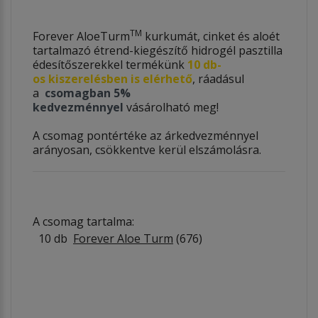
TM
Forever AloeTurm
kurkumát, cinket és aloét
tartalmazó étrend-kiegészítő hidrogél pasztilla
édesítőszerekkel termékünk
10 db-
os kiszerelésben is elérhető
, ráadásul
a
csomagban 5%
kedvezménnyel
vásárolható meg!
A csomag pontértéke az árkedvezménnyel
arányosan, csökkentve kerül elszámolásra.
A csomag tartalma:
10 db
Forever Aloe Turm
(676)